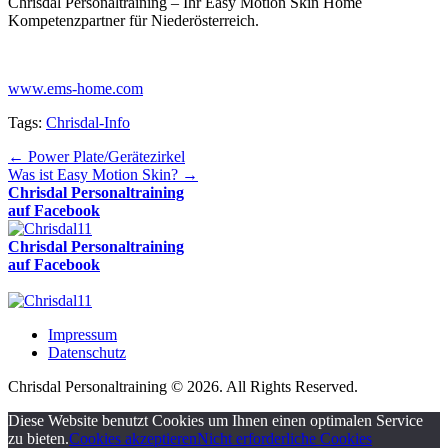
Chrisdal Personaltraining – Ihr Easy Motion Skin Home
Kompetenzpartner für Niederösterreich.
www.ems-home.com
Tags:
Chrisdal-Info
←
Power Plate/Gerätezirkel
Was ist Easy Motion Skin?
→
Chrisdal Personaltraining
auf Facebook
Chrisdal Personaltraining
auf Facebook
Impressum
Datenschutz
Chrisdal Personaltraining © 2026. All Rights Reserved.
Diese Website benutzt Cookies um Ihnen einen optimalen Service
zu bieten.
Cookies akzeptieren
Nicht erforderliche Cookies