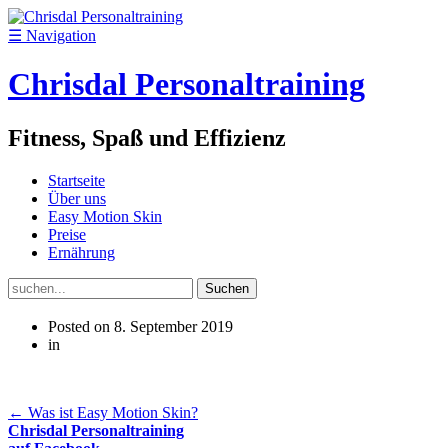
☰
Navigation
Chrisdal Personaltraining
Fitness, Spaß und Effizienz
Startseite
Über uns
Easy Motion Skin
Preise
Ernährung
Suchen
nach:
Posted on
8. September 2019
in
←
Was ist Easy Motion Skin?
Chrisdal Personaltraining